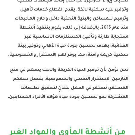
تحديات إيواء النازحين. من خلال إقامة مجمعات سكنية
وتوفير بنية سكنية لائقة. يقدم القطاع خدمات تأهيل
وترميم للمساكن والبنية التحتية داخل وخارج المخيمات
منذ عام 2015. بالإضافة إلى ذلك، يقوم بتنفيذ أنشطة
استجابة طارئة وتأمين المستلزمات الأساسية غير
الغذائية، بهدف تحسين جودة حياة الأهالي وتوفير بيئة
سكنية كريمة وآمنة، مما يوفر لهم الاستقرار والخصوصية.
نحن نؤمن بأن توفير الحياة الكريمة والآمنة يسهم في منح
النازحين الاستقرار النفسي والخصوصية. بفضل دعمكم
المستمر، نستمر في العمل بتفانٍ لتحقيق تطلعاتنا
المشتركة نحو تحسين جودة حياة هؤلاء الأفراد المحتاجين.
من أنشطة المأوى والمواد الغير