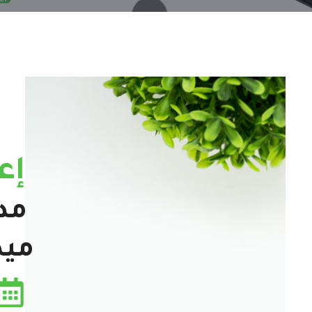
إع
مد
ميد