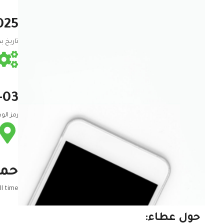
025
تاريخ بد
-03
رمز الو
حم
ll time
حول عطاء: