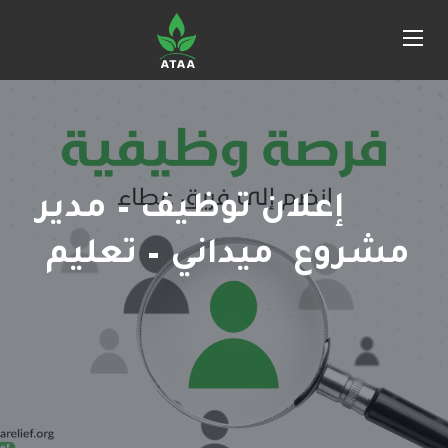
إعلان توظيف – مدير
مشروع ميداني – تعليم