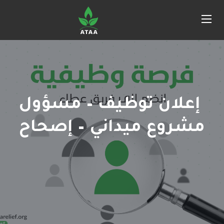
إعلان توظيف – مسؤول
مشروع ميداني – إصحاح