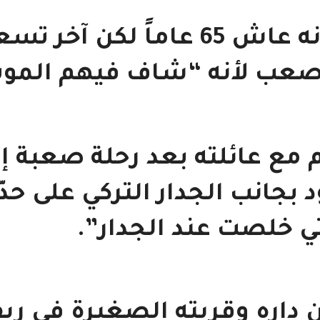
يحكي العم ابو ابراهيم إنه عاش 65 عاماً لكن آخر 
لأصعب لأنه “شاف فيهم المو
م مع عائلته بعد رحلة صعبة إ
بجانب الجدار التركي على حدّ
 خلصت عند الجدار”.
 داره وقريته الصغيرة في ري