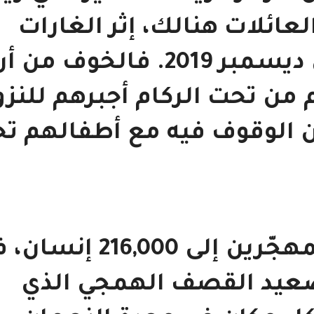
ائلات هنالك، إثر الغارات
المتتالية على القرية في ديسمبر 2019. فالخوف من 
 من تحت الركام أجبرهم للنز
 الوقوف فيه مع أطفالهم ت
وصل عدد الأشخاص المهجّرين إلى 216,000 
 بسبب تصعيد القصف الهمجي الذي