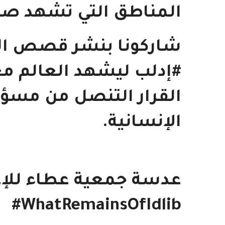
المناطق التي تشهد صرا
شاركونا بنشر قصص الت
#إدلب ليشهد العالم مع
القرار التنصل من مسؤو
الإنسانية.
عدسة جمعية عطاء للإغا
WhatRemainsOfIdlib#