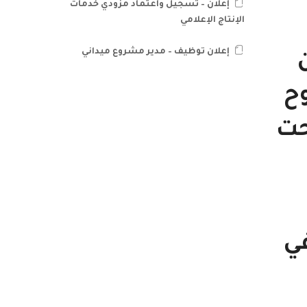
إعلان – تسجيل واعتماد مزودي خدمات
الإنتاج الإعلامي
إعلان توظيف – مدير مشروع ميداني
أن
وح
حت
إنسان، في