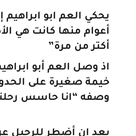
أعوام منها كانت هي ا
أكتر من مرة”
اذ وصل العم أبو ابراهي
خيمة صغيرة على الحدود 
وصفه “انا حاسس رحلتي
بعد إن أضطر للرحيل عن