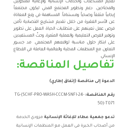
تقديم المساعدات والخدمات الإنسانية والإغاثية للمنكوبين
والمحتاجين. دعم وتطوير المجتمع المدني ليكون مجتمعاً
إيجابياً مثقفاً وصحياً ومستداماً. المساهمة في رفع المعاناة
عن الأسر الفقيرة من خلال تقديم مشاريع اقتصادية تأمن
فرص عمل تعينهم على متطلبات الحياة. العمل على تطوير
وتوفير الفرص التعليمية والعملية المثمرة، وحثّ المستفيدين
على ابتكار حلول مناسبة لواقعهم المجتمعي. مد جسور
التعاون مع المنظمات المحلية والعالمية العاملة في القطاع
الإنساني.
تفاصيل المناقصة:
الدعوة
إلى
مناقصة
(إتفاق إطاري)
رقم المناقصة:
TG-(SCHF-PRO-WASH-CCCM-SNFI-24-
50)-T071
تدعو جمعية عطاء للإغاثة الإنسانية
مزودي الخدمة
من
أصحاب الخبرة في العمل مع المنظمات الإنسانية