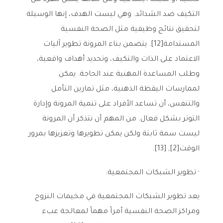
محلية أو شبكة اجتماعية ومن خلالها يمكن للفرد من
التكيف ضد الشدائد. وهي ليست الهدف، إنها الوسيلة
لتحقيق نتائج وظيفية مثل الصحة النفسية
المستدامة[12]. يتضمن بناء المرونة تطوير آليات
الاعتماد على الذات والتكيف، وتحديد أهداف واقعية،
وطلب المساعدة المهنية عند الحاجة. يمكن
لممارسات اليقظة الذهنية، مثل تمارين التأمل
والتنفس، أن تساعد الأفراد على تنمية المرونة وإدارة
التوتر بشكل فعال. من المهم أن نتذكر أن المرونة
ليست سمة ثابتة ولكن يمكن تطويرها وتعزيزها بمرور
الوقت[2], [13].
· تطوير الشبكات المجتمعية:
يعد تطوير الشبكات المجتمعية في مخيمات النزوح
ومراكز الصحة النفسية أمراً مهماً لمعالجة عبء