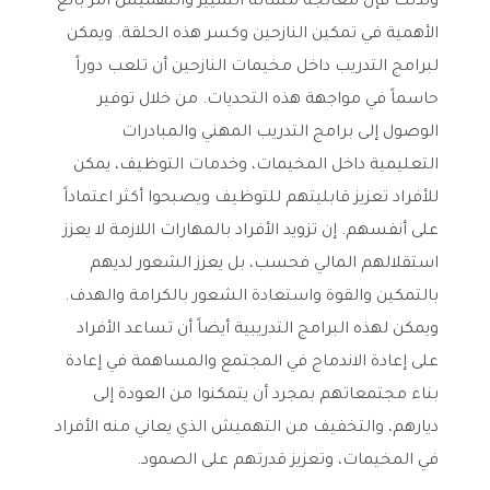
ولذلك فإن معالجة مسألة التمييز والتهميش أمر بالغ
الأهمية في تمكين النازحين وكسر هذه الحلقة. ويمكن
لبرامج التدريب داخل مخيمات النازحين أن تلعب دوراً
حاسماً في مواجهة هذه التحديات. من خلال توفير
الوصول إلى برامج التدريب المهني والمبادرات
التعليمية داخل المخيمات، وخدمات التوظيف، يمكن
للأفراد تعزيز قابليتهم للتوظيف ويصبحوا أكثر اعتماداً
على أنفسهم. إن تزويد الأفراد بالمهارات اللازمة لا يعزز
استقلالهم المالي فحسب، بل يعزز الشعور لديهم
بالتمكين والقوة واستعادة الشعور بالكرامة والهدف.
ويمكن لهذه البرامج التدريبية أيضاً أن تساعد الأفراد
على إعادة الاندماج في المجتمع والمساهمة في إعادة
بناء مجتمعاتهم بمجرد أن يتمكنوا من العودة إلى
ديارهم، والتخفيف من التهميش الذي يعاني منه الأفراد
في المخيمات، وتعزيز قدرتهم على الصمود.