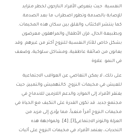
النفسية. حيث يتعرض الأفراد النازحون لخطر متزايد
للإصابة بالصدمة وتطور اضطراب ما بعد الصدمة.
كما ينتشر الاكتئاب والقلق بين سكان هذه المخيمات.
وبطبيعة الحال، فإن الأطفال والمراهقون معرضون
بشكل خاص للآثار النفسية للنزوح أكثر من غيرهم. وقد
يعانون من ضائقة عاطفية، ومشاكل سلوكية، وضعف
في النمو. علاوة
على ذلك، لا يمكن التغاضي عن العواقب الاجتماعية
للعيش في مخيمات النزوح. كالتهميش والتمييز، حيث
يفتقر الأفراد إلى الموارد والدعم اللازمين للاندماج في
مجتمع جديد. قد تكون القدرة على التكيف مع الحياة في
مخيمات النزوح أمراً متعباً، مما يؤدي إلى مزيد من
العزلة والتوتر الاجتماعي[3], [4]. ولمواجهة هذه
التحديات، يعتمد الأفراد في مخيمات النزوح على آليات