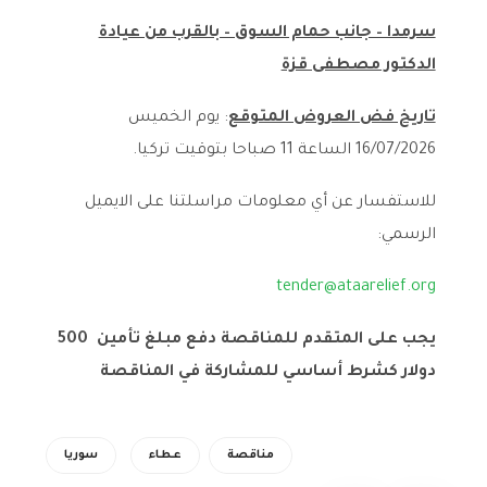
سرمدا – جانب حمام السوق – بالقرب من عيادة
الدكتور مصطفى قزة
تاريخ فض العروض المتوقع
: يوم الخميس
16/07/2026 الساعة 11 صباحا بتوقيت تركيا.
للاستفسار عن أي معلومات مراسلتنا على الايميل
الرسمي:
tender@ataarelief.org
يجب على المتقدم للمناقصة دفع مبلغ تأمين 500
دولار كشرط أساسي للمشاركة في المناقصة
مناقصة
عطاء
سوريا