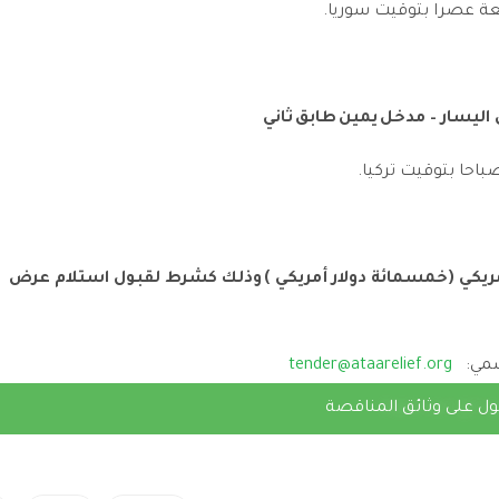
عة عصرا بتوقيت سوريا.
احا بتوقيت تركيا.
أمريكي (خمسمائة دولار أمريكي ) وذلك كشرط لقبول استلام عرض
رسمي:
tender@ataarelief.org
ل على وثائق المناقصة