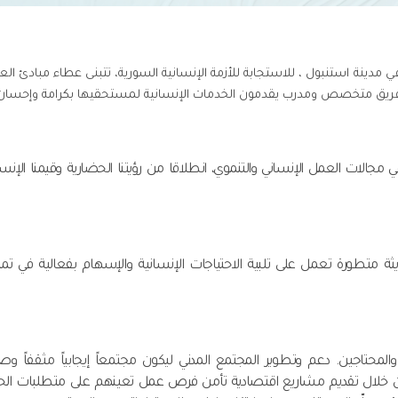
مة مجتمع مدني غير ربحبة تأسست بتاريخ 13-04-2013 في مدينة استنبول ، للاستجابة للأزمة الإنسانية السورية، تتبنى عطاء مبادئ 
دها فريق متخصص ومدرب يقدمون الخدمات الإنسانية لمستحقيها بكرامة وإحسان
لات العمل الإنساني والتنموي، انطلاقا من رؤيتنا الحضارية وقيمنا الإنسا
 متطورة تعمل على تلبية الاحتياجات الإنسانية والإسهام بفعالية في تم
المحتاجين. دعم وتطوير المجتمع المدني ليكون مجتمعاً إيجابياً مثقفاً وصح
من خلال تقديم مشاريع اقتصادية تأمن فرص عمل تعينهم على متطلبات الحي