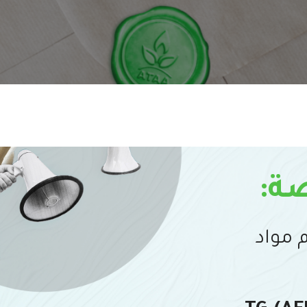
ة:
 مواد