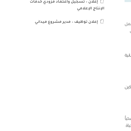
إعلان – تسجيل واعتماد مزودي خدمات
الإنتاج الإعلامي
إعلان توظيف – مدير مشروع ميداني
العمل
.
نية
كين
ياً
اة.