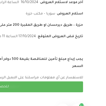
آخر موعد لاستلام العروض
:
2024
/
10
/
16
الساعة الراب
استلام العروض
: سوريا – مكتب حزرة
حزرة – طريق ديرحسان او طريق المقبرة 200 متر على اليسار – مدخل يمين طابق ثاني
تاريخ فض العروض المتوقع
:
2024
/
10
/
17
الساعة
11
صب
يجب إيداع مبلغ تأمين للمناقصة بقيمة
500
دولار 
السعر
للاستفسار عن أي معلومات مراسلتنا على الايميل ال
للحصو
372