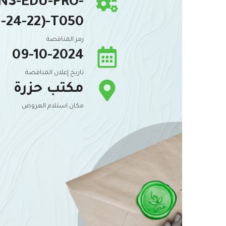
FNS-EDU-PRO-
-24-22)-T050
رمز المناقصة
09-10-2024
تاريخ إعلان المناقصة
مكتب حزرة
مكان استلام العروض