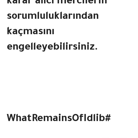
karar alıcı mercilerin
sorumluluklarından
kaçmasını
engelleyebilirsiniz.
WhatRemainsOfIdlib#