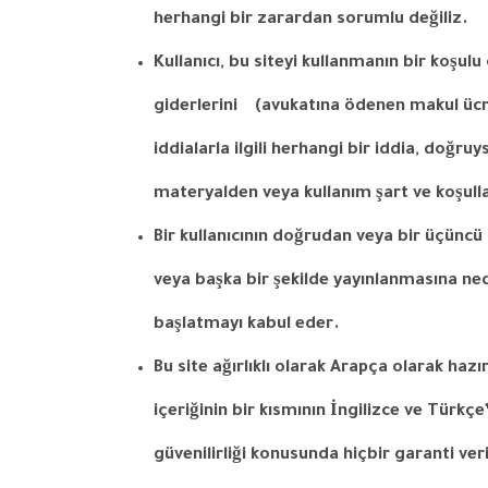
herhangi
bir
zarardan
sorumlu
değiliz
.
Kullanıcı
,
bu
siteyi
kullanmanın
bir
koşulu
giderlerini
(
avukatına
ödenen
makul
ücr
iddialarla
ilgili
herhangi
bir
iddia
,
doğruy
materyalden
veya
kullanım
şart
ve
koşull
Bir
kullanıcının
doğrudan
veya
bir
üçüncü
veya
başka
bir
şekilde
yayınlanmasına
ne
başlatmayı
kabul
eder
.
Bu site ağırlıklı olarak Arapça olarak haz
içeriğinin bir kısmının İngilizce ve Türkç
güvenilirliği konusunda hiçbir garanti v