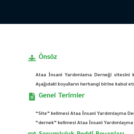
Önsöz
Ataa İnsani
Yardımlama
Derneği
sitesini
Aşağıdaki
koşulların
herhangi
birine
kabul
et
Genel Terimler
“Site”
kelimesi
Ataa İnsani
Yardımlaşma
De
“
dernek
”
kelimesi
Ataa İnsani
Yardımlaşma