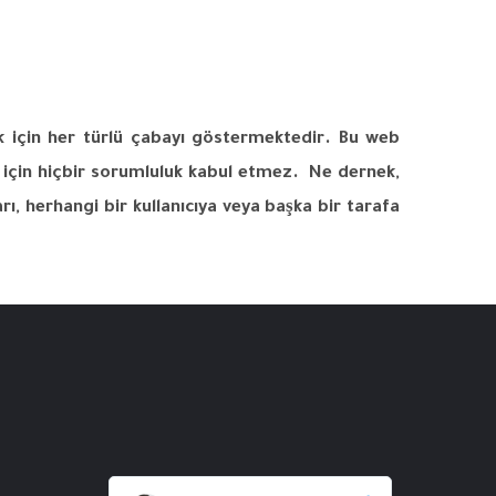
k
için
her
türlü
çabayı
göstermektedir
.
Bu web
için
hiçbir
sorumluluk
kabul
etmez
.
Ne
dernek
,
rı
,
herhangi
bir
kullanıcıya
veya
başka
bir
tarafa