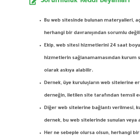
Sorumluluk Reddi Beyanları
Bu web
sitesinde
bulunan
materyalleri
,
a
herhangi
bir
davranışından
sorumlu
değil
Ekip
,
web
sitesi
hizmetlerini
24
saat
boy
hizmetlerin
sağlanamamasından
kurum
olarak
askıya
alabilir
.
Dernek
,
üye kuruluşların web sitelerine e
derneğin
,
iletilen
site
tarafından
temsil
e
Diğer
web
sitelerine
bağlantı
verilmesi
,
k
dernek
,
bu
web
sitelerinde
sunulan
veya
Her ne
sebeple
olursa
olsun
,
herhangi
bir