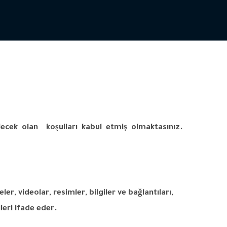
lecek
olan
koşulları
kabul
etmiş
olmaktasınız
.
eler
,
videolar
,
resimler
,
bilgiler
ve
bağlantıları
,
ileri
ifade
eder
.