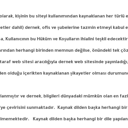
olarak
,
kişinin
bu
siteyi
kullanımından
kaynaklanan
her
türlü
etler
dahil
)
dernek
,
ofis
ve
şubelerine
tazmin
etmeyi
kabul
e
sa
,
Kullanıcının
bu
Hüküm
ve
Koşulların
ihlalini
teşkil
edecektir
arından
herhangi
birinden
memnun
değilse
,
önündeki
tek
çö
taraf
web
sitesi
aracılığıyla
dernek
web
sitesinde
yayınladığı
den
olduğu
içerikten
kaynaklanan
şikayetler
olması
durumun
ırlanmıştır ve dernek, bilgileri dünyadaki mümkün olan en faz
e’ye çevirisini sunmaktadır.
Kaynak dilden başka herhangi bir 
erilmemektedir.
Kaynak dilden başka herhangi bir dile yapılan 