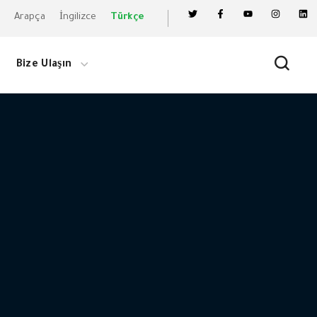
Arapça
İngilizce
Türkçe
Bize Ulaşın