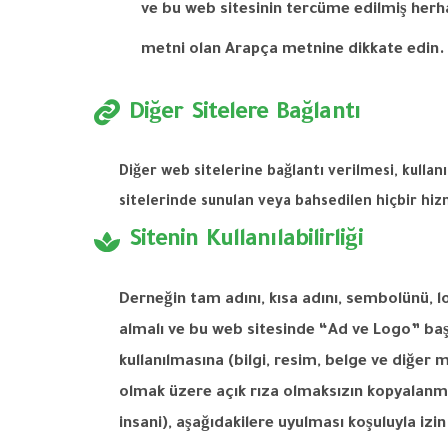
ve bu web sitesinin tercüme edilmiş herha
metni olan Arapça metnine dikkate edin
Diğer Sitelere Bağlantı
Diğer
web
sitelerine
bağlantı
verilmesi
,
kullan
sitelerinde
sunulan
veya
bahsedilen
hiçbir
hiz
Sitenin Kullanılabilirliği
Derneğin
tam
adını
,
kısa
adını
,
sembolünü
,
l
almalı
ve
bu
web
sitesinde
“Ad
ve
Logo”
baş
kullanılmasına
(
bilgi
,
resim
,
belge
ve
diğer
m
olmak
üzere
açık
rıza
olmaksızın
kopyalanm
insani
),
aşağıdakilere
uyulması
koşuluyla
izin