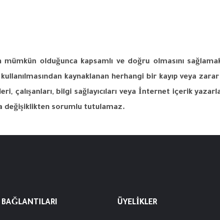
n
mümkün
olduğunca
kapsamlı
ve
doğru
olmasını
sağlama
kullanılmasından
kaynaklanan
herhangi
bir
kayıp
veya
zarar
eri
,
çalışanları
,
bilgi
sağlayıcıları
veya
İnternet
içerik
yazarla
a
değişiklikten
sorumlu
tutulamaz
.
 BAĞLANTILARI
ÜYELIKLER