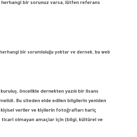
i herhangi bir sorunuz varsa, lütfen referans
herhangi
bir
sorumluluğu
yoktur
ve
dernek
,
bu
web
kuruluş
,
öncelikle
dernekten
yazılı
bir
lisans
melidi.
Bu
siteden
elde
edilen
bilgilerin
yeniden
kişisel
veriler
ve
kişilerin
fotoğrafları
hariç
,
ticari
olmayan
amaçlar
için
(
bilgi
,
kültürel
ve