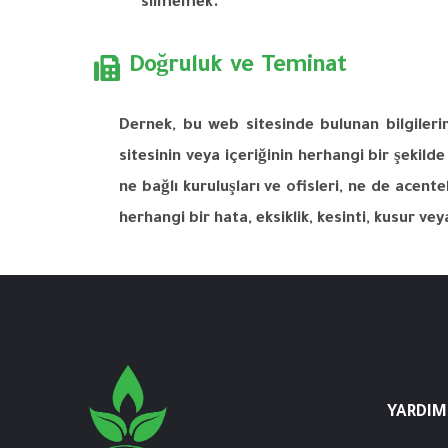
silmemek
.
Doğruluk ve Teminat
Dernek
,
bu
web
sitesinde
bulunan
bilgileri
sitesinin
veya
içeriğinin
herhangi
bir
şekilde
ne
bağlı
kuruluşları
ve
ofisleri
,
ne de
acentel
herhangi
bir
hata
,
eksiklik
,
kesinti
,
kusur
vey
YARDIM