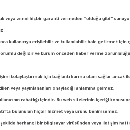
çık
veya
zımni
hiçbir
garanti
vermeden
“
olduğu
gibi
”
sunuyo
iz
.
unca
kullanıcıya
erişilebilir
ve
kullanılabilir
hale
getirmek
için
ç
sorumlu
değildir
ve
kurum
önceden
haber
verme
zorunluluğ
rişimi kolaylaştırmak için bağlantı kurma olanı sağlar ancak
il
dilen
veya
yayınlananları
onayladığı
anlamına
gelmez
.
ullanıcının
rahatlığı
içindir
.
Bu web
sitelerinin
içeriği
konusun
atıfta
bulunulan
hiçbir
hizmet
veya
ürünü
benimsemez
.
şekilde
herhangi
bir
bilgisayar
virüsünden
veya
iletişim
hattı