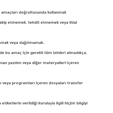
e
amaçları
doğrultusunda
kullanmak
akip
etmemek
,
tehdit
etmemek
veya
ihlal
amak
veya
dağıtmamak
.
lde
bu
amaç
için
gerekli
tüm
izinleri
almadıkça
,
unan
yazılım
veya
diğer
materyalleri
içeren
m
veya
programları
içeren
dosyaları
transfer
a
etiketlerin
verildiği
kuruluşla
ilgili
hiçbir
bilgiyi