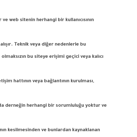
r
ve
web
sitenin
herhangi
bir
kullanıcısının
alışır
.
Teknik
veya
diğer
nedenlerle
bu
u
olmaksızın
bu
siteye
erişimi
geçici
veya
kalıcı
etişim
hattının
veya
bağlantının
kurulması
,
da
derneğin
herhangi
bir
sorumluluğu
yoktur
ve
nın
kesilmesinden
ve
bunlardan
kaynaklanan