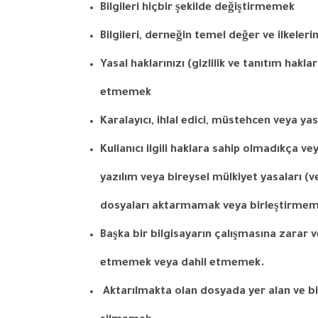
Bilgileri
hiçbir
şekilde
değiştirmemek
Bilgileri
,
derneğin
temel
değer
ve
ilkeleri
Yasal
haklarınızı
(
gizlilik
ve
tanıtım
haklar
etmemek
Karalayıcı
,
ihlal
edici
,
müstehcen
veya
ya
Kullanıcı
ilgili
haklara
sahip
olmadıkça
ve
yazılım
veya
bireysel
mülkiyet
yasaları
(
v
dosyaları
aktarmamak
veya
birleştirme
Başka
bir
bilgisayarın
çalışmasına
zarar
v
etmemek
veya
dahil
etmemek
.
Aktarılmakta
olan
dosyada
yer
alan
ve
bi