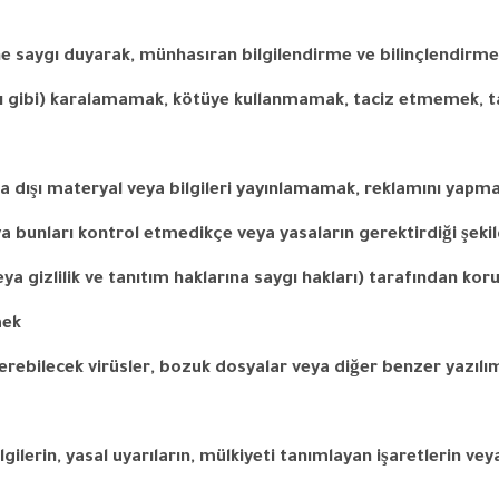
ne
saygı
duyarak
,
münhasıran
bilgilendirme
ve
bilinçlendirm
ı
gibi
)
karalamamak
,
kötüye
kullanmamak
,
taciz
etmemek
,
t
sa
dışı
materyal
veya
bilgileri
yayınlamamak
,
reklamını
yapm
ya
bunları
kontrol
etmedikçe
veya
yasaların
gerektirdiği
şeki
eya
gizlilik
ve
tanıtım
haklarına
saygı
hakları
)
tarafından
kor
mek
erebilecek
virüsler
,
bozuk
dosyalar
veya
diğer
benzer
yazılı
lgilerin
,
yasal
uyarıların
,
mülkiyeti
tanımlayan
işaretlerin
vey