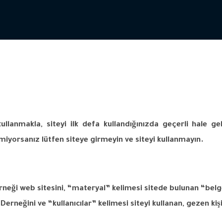
kullanmakla
,
siteyi
ilk
defa
kullandığınızda
geçerli
hale
ge
miyorsanız
lütfen
siteye
girmeyin
ve
siteyi
kullanmayın
.
rneği
web
sitesini
, “
materyal
”
kelimesi
sitede
bulunan
“
belg
Derneğini
ve
“
kullanıcılar
”
kelimesi
siteyi
kullanan
,
gezen
kiş