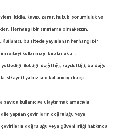
eylem
,
iddia
,
kayıp
,
zarar
,
hukuki
sorumluluk
ve
der
.
Herhangi
bir
sınırlama
olmaksızın
,
.
Kullanıcı
,
bu
sitede
yayınlanan
herhangi
bir
züm
siteyi
kullanmayı
bırakmaktır
.
,
yüklediği
,
ilettiği
,
dağıttığı
,
kaydettiği
,
bulduğu
da
,
şikayeti
yalnızca
o
kullanıcıya
karşı
la sayıda kullanıcıya ulaştırmak amacıyla
dile yapılan çevirilerin doğruluğu veya
çevirilerin doğruluğu veya güvenilirliği hakkında