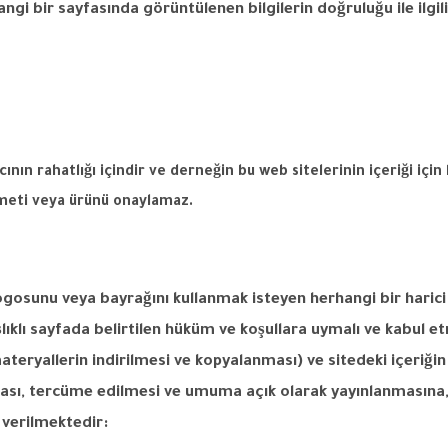
ngi bir sayfasında görüntülenen bilgilerin doğruluğu ile ilgil
.
ıcının
rahatlığı
içindir
ve
derneğin
bu
web
sitelerinin
içeriği
için
meti
veya
ürünü
onaylamaz
.
ogosunu
veya
bayrağını
kullanmak
isteyen
herhangi
bir
harici
lıklı
sayfada
belirtilen
hüküm
ve
koşullara
uymalı
ve
kabul
et
ateryallerin
indirilmesi
ve
kopyalanması
)
ve
sitedeki
içeriğin
ası
,
tercüme
edilmesi
ve
umuma
açık
olarak
yayınlanmasına
verilmektedir
: