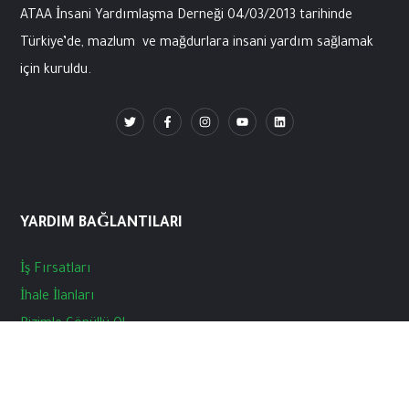
ATAA İnsani
Yardımlaşma
Derneği
04/03/2013
tarihinde
Türkiye’de
,
mazlum
ve
mağdurlara
insani
yardım
sağlamak
için
kuruldu
.
YARDIM BAĞLANTILARI
İş
Fırsatları
İhale
İlanları
Bizimle
Gönüllü
Ol
Haberler
Basın
Açıklamarı
Blog