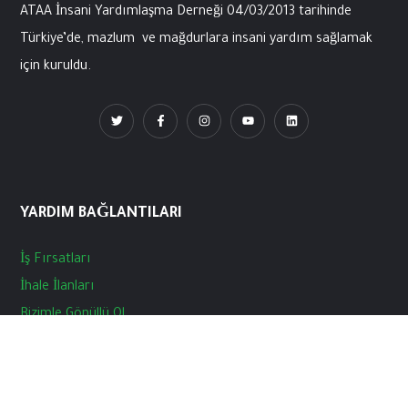
ATAA İnsani
Yardımlaşma
Derneği
04/03/2013
tarihinde
Türkiye’de
,
mazlum
ve
mağdurlara
insani
yardım
sağlamak
için
kuruldu
.
YARDIM BAĞLANTILARI
İş
Fırsatları
İhale
İlanları
Bizimle
Gönüllü
Ol
Haberler
Basın
Açıklamarı
Blog