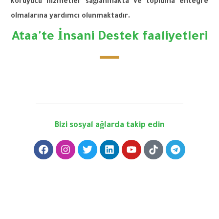
koruyucu
hizmetler
sağlanmakta
ve
topluma
entegre
olmalarına
yardımcı
olunmaktadır
.
Ataa'te İnsani Destek faaliyetleri
Bizi sosyal ağlarda takip edin