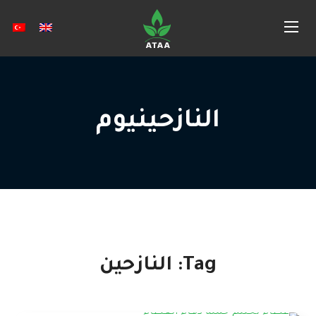
النازحينيوم
Tag:
النازحين