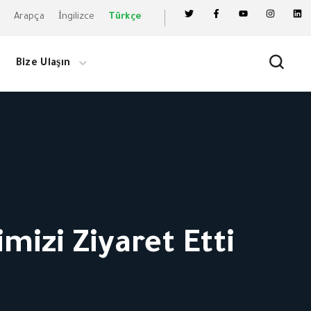
Arapça
İngilizce
Türkçe
Bize Ulaşın
mizi Ziyaret Etti