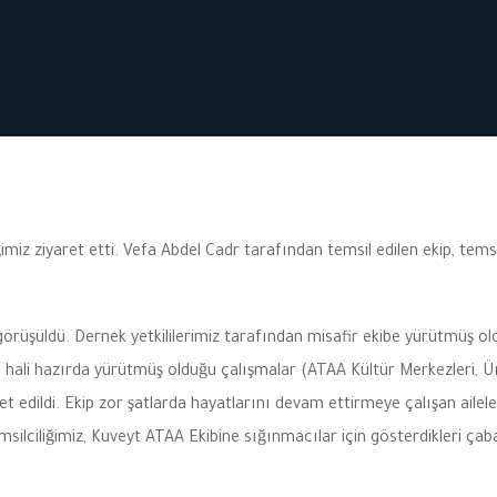
miz ziyaret etti. Vefa Abdel Cadr tarafından temsil edilen ekip, temsil
rı görüşüldü. Dernek yetkililerimiz tarafından misafir ekibe yürütmüş 
in hali hazırda yürütmüş olduğu çalışmalar (ATAA Kültür Merkezleri, 
et edildi. Ekip zor şatlarda hayatlarını devam ettirmeye çalışan ailel
ilciliğimiz, Kuveyt ATAA Ekibine sığınmacılar için gösterdikleri çab