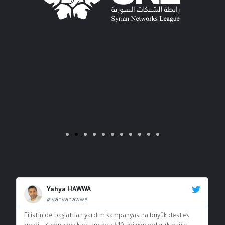
Yahya HAWWA
@yahyahawwa
Filistin'de başlatılan yardım kampanyasına büyük destek
A